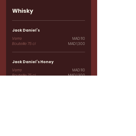
Whisky
Jack Daniel’s
Verre
MAD 110
Bouteille 75 cl
MAD 1,300
Jack Daniel’s Honey
Verre
MAD 110
Bouteille 75 cl
MAD 1,300
JW Red Label
Verre
MAD 100
Bouteille 75 cl
MAD 1,200
JW Black Label
Verre
MAD 130