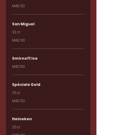
MAD 50
San Miguel
33 cl
MAD 60
Smirnoff Ice
MAD 80
Spéciale Gold
25 cl
MAD 50
Heineken
25 cl