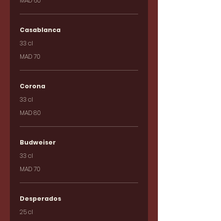
MAD 60
Casablanca
33 cl
MAD 70
Corona
33 cl
MAD 80
Budweiser
33 cl
MAD 70
Desperados
25 cl