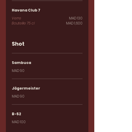
Havana Club 7
Verre
MAD 130
Bouteille 75 cl
MAD 1,600
Shot
Sambuca
MAD 90
Jägermeister
MAD 90
B-52
MAD 100