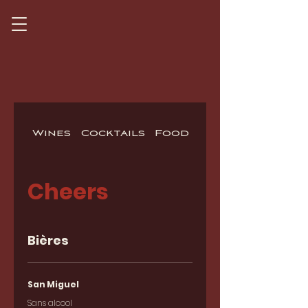
Wines
Cocktails
Food
Cheers
Cheers
Bières
San Miguel
Sans alcool