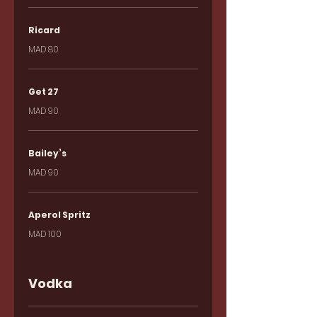
Ricard
MAD 80
Get 27
MAD 90
Bailey’s
MAD 90
Aperol Spritz
MAD 100
Vodka